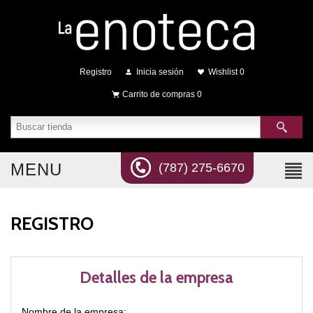
Registro
Inicia sesión
Wishlist
0
Carrito de compras
0
MENU
(787) 275-6670
REGISTRO
Detalles de la empresa
Nombre de la empresa: