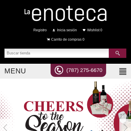
Registro
Inicia sesión
Wishlist
0
Carrito de compras
0
MENU
(787) 275-6670