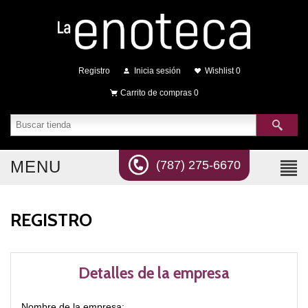
Registro
Inicia sesión
Wishlist
0
Carrito de compras
0
MENU
(787) 275-6670
REGISTRO
Detalles de la empresa
Nombre de la empresa: