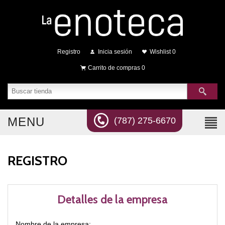
Registro
Inicia sesión
Wishlist
0
Carrito de compras
0
MENU
(787) 275-6670
REGISTRO
Detalles de la empresa
Nombre de la empresa: