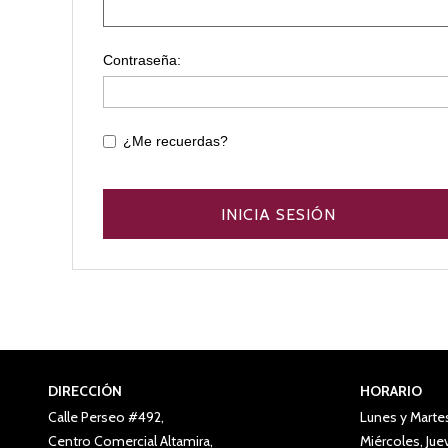
Contraseña:
¿Me recuerdas?
DIRECCIÓN
HORARIO
Calle Perseo #492,
Lunes y Marte
Centro Comercial Altamira,
Miércoles, Ju