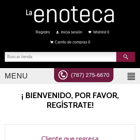
Registro
Inicia sesión
Wishlist
0
Carrito de compras
0
MENU
(787) 275-6670
¡ BIENVENIDO, POR FAVOR,
REGÍSTRATE!
Cliente que regresa