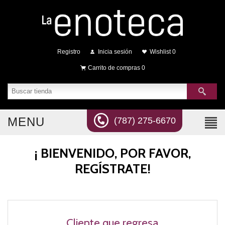
Registro
Inicia sesión
Wishlist
0
Carrito de compras
0
MENU
(787) 275-6670
¡ BIENVENIDO, POR FAVOR,
REGÍSTRATE!
Cliente que regresa