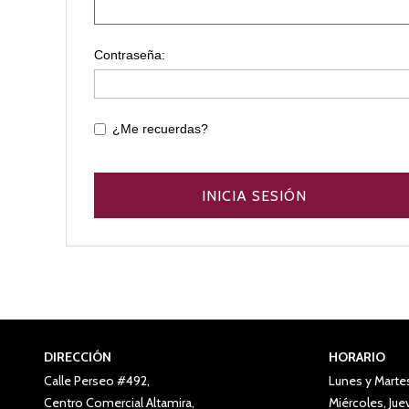
Contraseña:
¿Me recuerdas?
DIRECCIÓN
HORARIO
Calle Perseo #492,
Lunes y Marte
Centro Comercial Altamira,
Miércoles, Ju