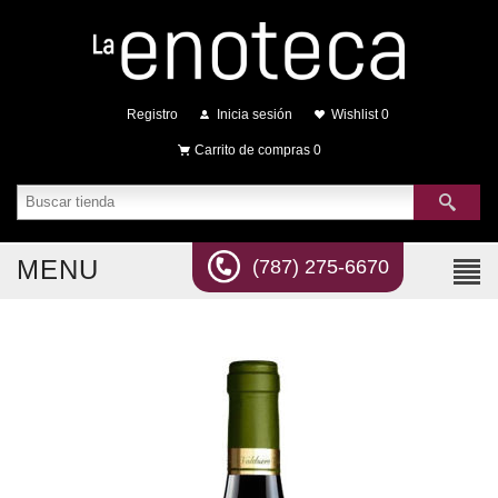
Registro
Inicia sesión
Wishlist
0
Carrito de compras
0
MENU
(787) 275-6670