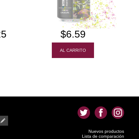
25
$6.59
.
.
.
Nuevos productos
Lista de comparación