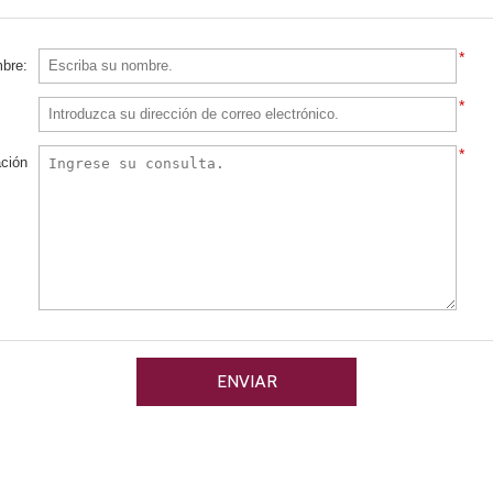
*
*
*
ación