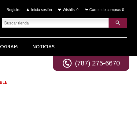
Registro
Inicia sesión
Wishlist
0
Carrito de compras
0
ROGRAM
NOTICIAS
(787) 275-6670
BLE