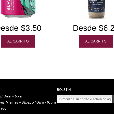
esde $3.50
Desde $6.
BOLETÍN
s: 10am – 6pm
eves, Viernes y Sábado: 10am - 10pm
Suscribirse
Desuscribirse
rado