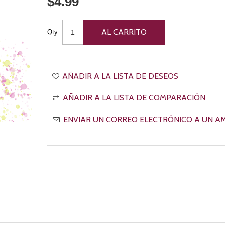
$4.99
Qty: