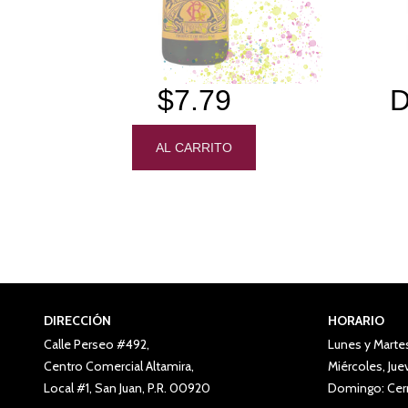
$7.79
D
DIRECCIÓN
HORARIO
Calle Perseo #492,
Lunes y Marte
Centro Comercial Altamira,
Miércoles, Ju
Local #1, San Juan, P.R. 00920
Domingo: Cer