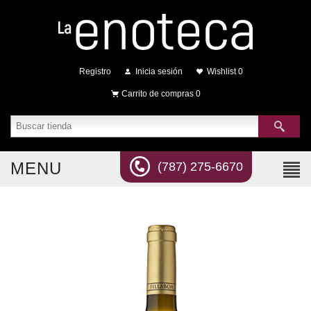
Registro
Inicia sesión
Wishlist
0
Carrito de compras
0
MENU
(787) 275-6670