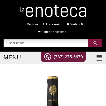
Registro
Inicia sesión
Wishlist
0
Carrito de compras
0
MENU
(787) 275-6670