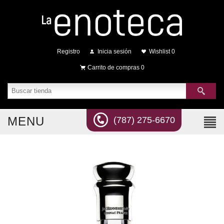
Registro
Inicia sesión
Wishlist
0
Carrito de compras
0
MENU
(787) 275-6670