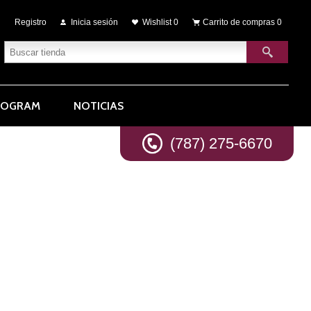
Registro
Inicia sesión
Wishlist
0
Carrito de compras
0
ROGRAM
NOTICIAS
(787) 275-6670