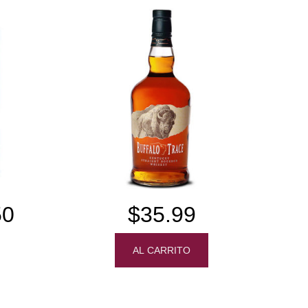
50
$35.99