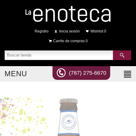
Registro
Inicia sesión
Wishlist
0
Carrito de compras
0
MENU
(787) 275-6670