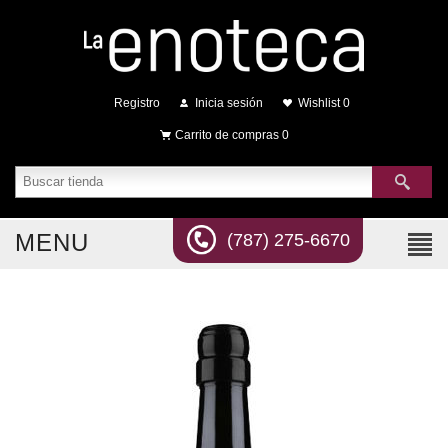
Registro
Inicia sesión
Wishlist
0
Carrito de compras
0
MENU
(787) 275-6670