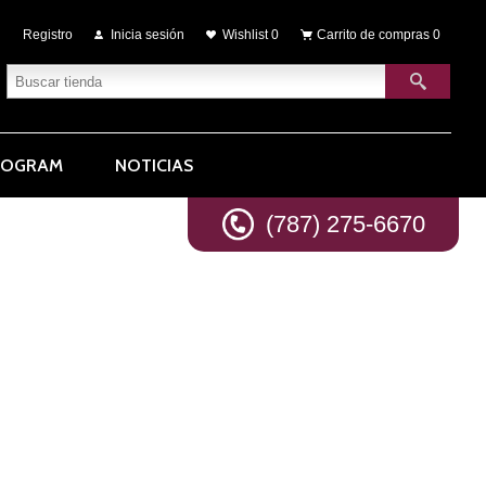
Registro
Inicia sesión
Wishlist
0
Carrito de compras
0
ROGRAM
NOTICIAS
(787) 275-6670