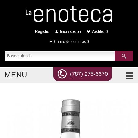
Registro
Inicia sesión
Wishlist
0
Carrito de compras
0
MENU
(787) 275-6670