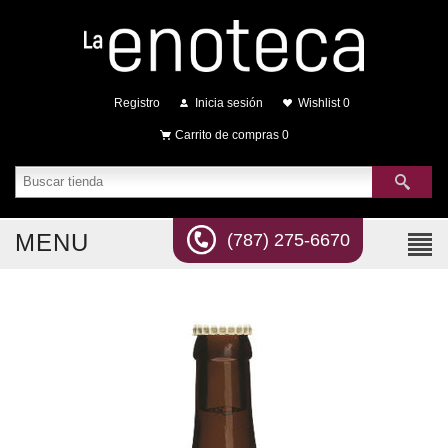
Registro
Inicia sesión
Wishlist
0
Carrito de compras
0
MENU
(787) 275-6670