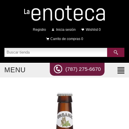
Registro
Inicia sesión
Wishlist
0
Carrito de compras
0
MENU
(787) 275-6670