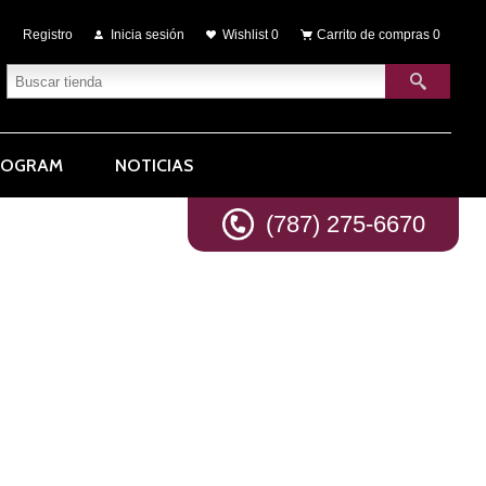
Registro
Inicia sesión
Wishlist
0
Carrito de compras
0
ROGRAM
NOTICIAS
(787) 275-6670