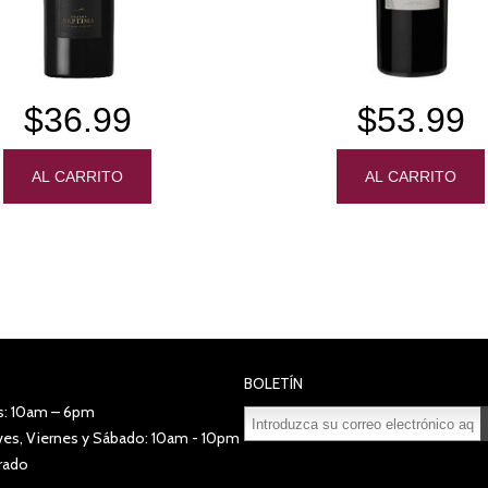
$36.99
$53.99
BOLETÍN
s: 10am – 6pm
eves, Viernes y Sábado: 10am - 10pm
Suscribirse
Desuscribirse
rado