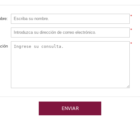
*
*
*
ación