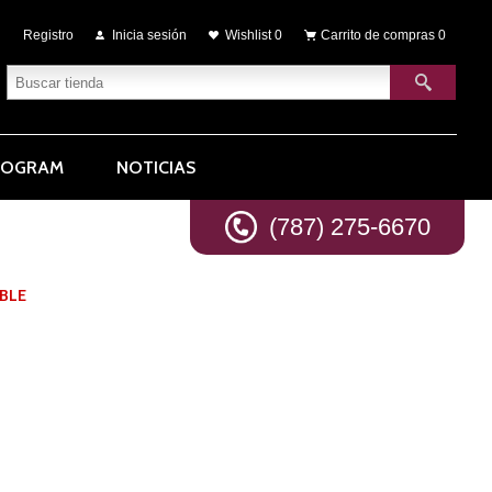
Registro
Inicia sesión
Wishlist
0
Carrito de compras
0
ROGRAM
NOTICIAS
(787) 275-6670
BLE