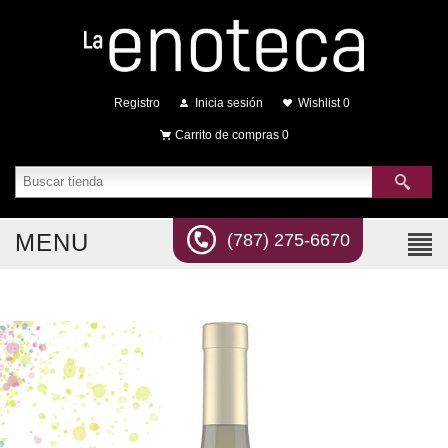
Registro
Inicia sesión
Wishlist
0
Carrito de compras
0
MENU
(787) 275-6670