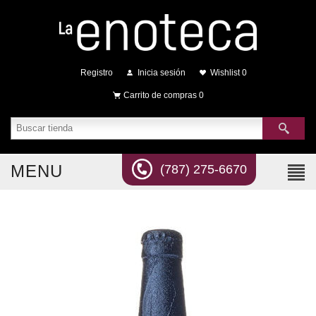
Registro
Inicia sesión
Wishlist
0
Carrito de compras
0
MENU
(787) 275-6670