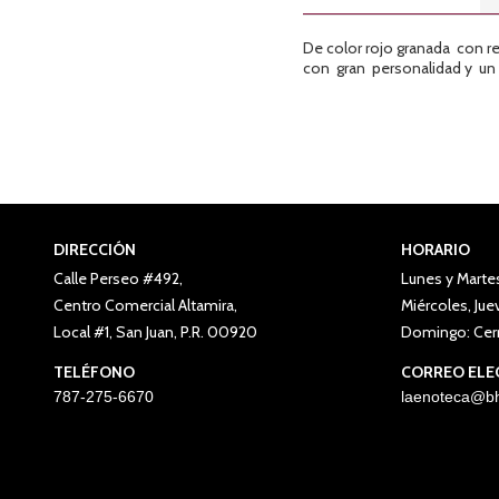
De color rojo granada con re
con gran personalidad y un 
DIRECCIÓN
HORARIO
Calle Perseo #492,
Lunes y Marte
Centro Comercial Altamira,
Miércoles, Ju
Local #1, San Juan, P.R. 00920
Domingo: Cer
TELÉFONO
CORREO ELE
787-275-6670
laenoteca@bh