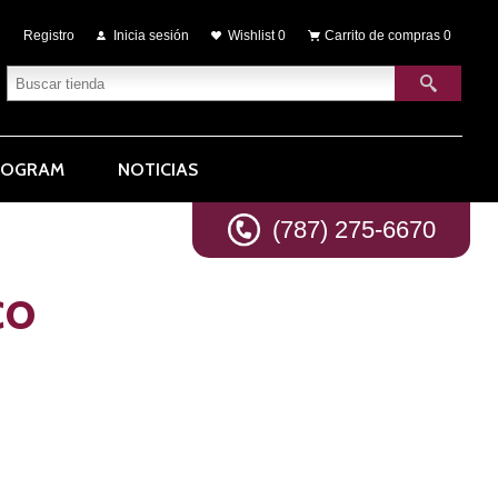
Registro
Inicia sesión
Wishlist
0
Carrito de compras
0
ROGRAM
NOTICIAS
(787) 275-6670
co