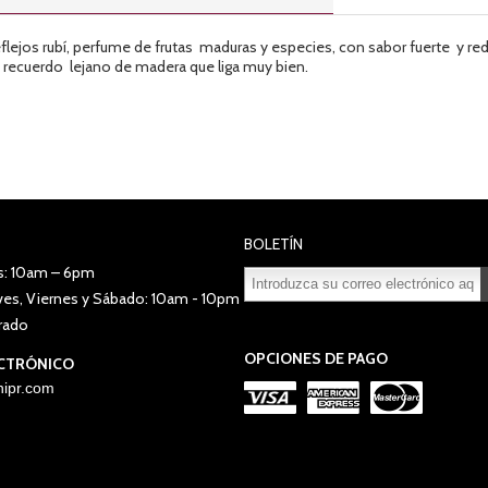
flejos rubí, perfume de frutas maduras y especies, con sabor fuerte y re
recuerdo lejano de madera que liga muy bien.
BOLETÍN
s: 10am – 6pm
eves, Viernes y Sábado: 10am - 10pm
Suscribirse
Desuscribirse
rado
OPCIONES DE PAGO
CTRÓNICO
ipr.com