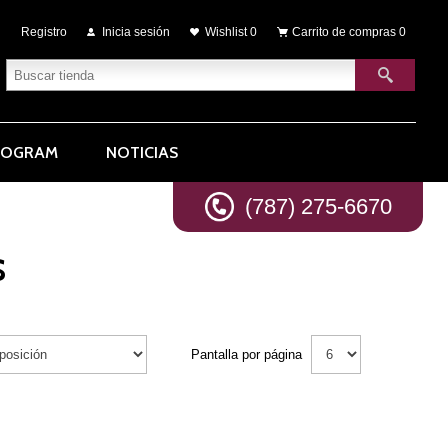
Registro
Inicia sesión
Wishlist
0
Carrito de compras
0
ROGRAM
NOTICIAS
(787) 275-6670
S
Pantalla por página