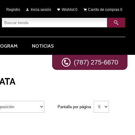
Registro
Inicia sesión
Wishlist
0
Carrito de compras
0
ROGRAM
NOTICIAS
(787) 275-6670
ATA
Pantalla por página