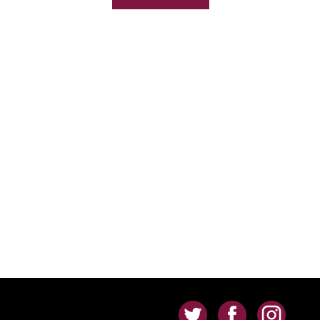
.
.
.