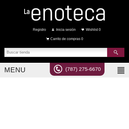
Registro
Inicia sesión
Wishlist
0
Carrito de compras
0
MENU
(787) 275-6670