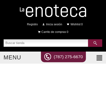
Registro
Inicia sesión
Wishlist
0
Carrito de compras
0
MENU
(787) 275-6670