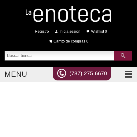
Registro
Inicia sesión
Wishlist
0
Carrito de compras
0
MENU
(787) 275-6670