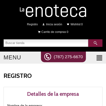
Registro
Inicia sesión
Wishlist
0
Carrito de compras
0
MENU
(787) 275-6670
REGISTRO
Detalles de la empresa
Nombre de la empresa: