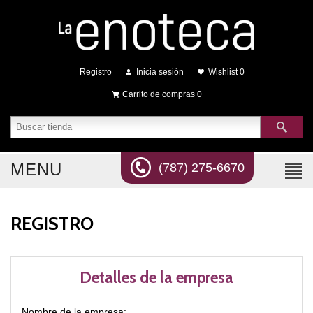
Registro
Inicia sesión
Wishlist
0
Carrito de compras
0
MENU
(787) 275-6670
REGISTRO
Detalles de la empresa
Nombre de la empresa: