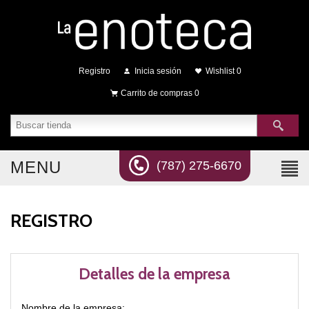
Registro
Inicia sesión
Wishlist
0
Carrito de compras
0
MENU
(787) 275-6670
REGISTRO
Detalles de la empresa
Nombre de la empresa: