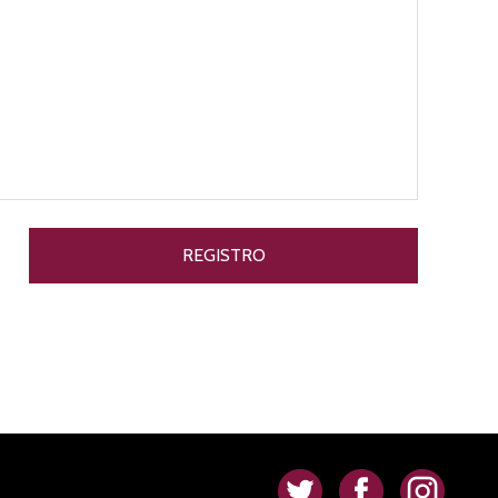
.
.
.