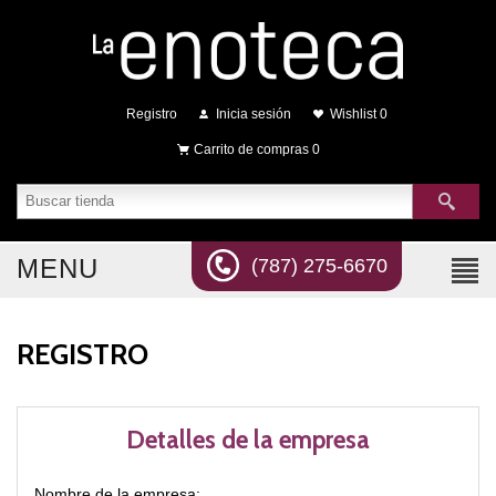
Registro
Inicia sesión
Wishlist
0
Carrito de compras
0
MENU
(787) 275-6670
REGISTRO
Detalles de la empresa
Nombre de la empresa: