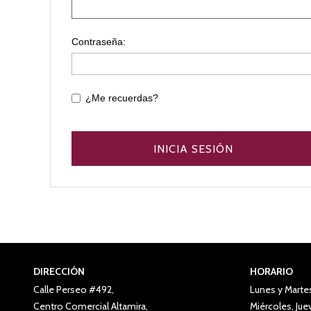
Contraseña:
¿Me recuerdas?
DIRECCIÓN
HORARIO
Calle Perseo #492,
Lunes y Marte
Centro Comercial Altamira,
Miércoles, Ju